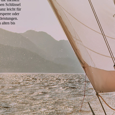
nen Schlüssel
anz leicht für
rsperre oder
leistungen.
 alten bis