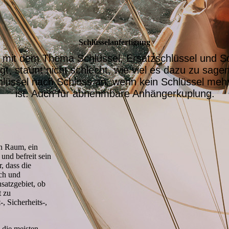
Schlüssel­anfertigung
 mit dem Thema Schlüssel, Ersatzschlüssel und S
gt, staunt nicht schlecht, wie viel es dazu zu sagen
chlüssel nach Schloss an, wenn kein Schlüssel me
ist. Auch für abnehmbare Anhängerkuplung.
en Raum, ein
und befreit sein
, dass die
ich und
nsatzgebiet, ob
t zu
, Sicherheits-,
l die meisten