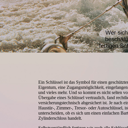
Wer sich
beschäfti
fertigen S
Ein Schlüssel ist das Symbol für einen geschützt
Eigentum, eine Zugangsmöglichkeit, eingefangen 
und vieles mehr. Und so kommt es nicht selten vor
Übergabe eines Schlüssel vertraulich, fand rechtl
versicherungstechnisch abgesichert ist. Je nach ei
Haustür-, Zimmer-, Tresor- oder Autoschlüssel, is
unterscheiden, ob es sich um einen einfachen Bart-
Zylinderschloss handelt.
Selbstverständlich fertigen wir auch alle Schlüsse