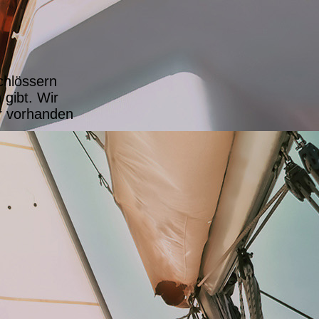
chlössern
 gibt. Wir
hr vorhanden